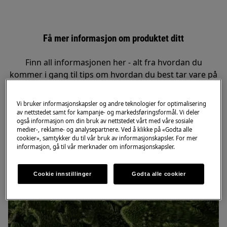
Få mer informasjon om produktet ditt
Finn all informasjonen her - alt fra hvordan du
kommer i gang til tips om hvordan du best tar vare på
produktet ditt, feilsøking eller reparasjon.
Vi bruker informasjonskapsler og andre teknologier for optimalisering
av nettstedet samt for kampanje- og markedsføringsformål. Vi deler
også informasjon om din bruk av nettstedet vårt med våre sosiale
Direktekjøp fra (Electrolux/AEG)
medier-, reklame- og analysepartnere. Ved å klikke på «Godta alle
cookier», samtykker du til vår bruk av informasjonskapsler. For mer
informasjon, gå til vår merknader om informasjonskapsler.
Cookie innstillinger
Godta alle cookier