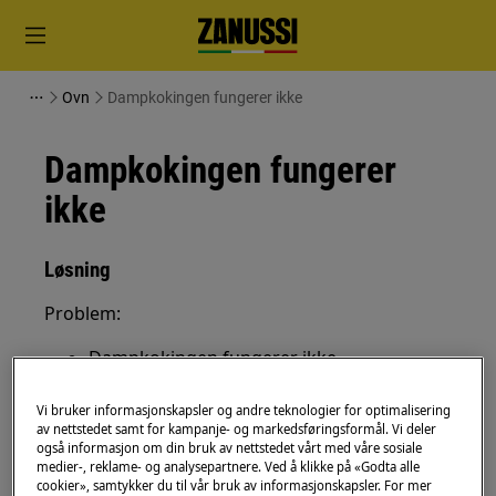
Ovn
Dampkokingen fungerer ikke
Dampkokingen fungerer
ikke
Løsning
Problem:
Dampkokingen fungerer ikke
Bakervarer eller stekeresultater med
dampfunksjon er dårlige
Vi bruker informasjonskapsler og andre teknologier for optimalisering
av nettstedet samt for kampanje- og markedsføringsformål. Vi deler
Gjelder:
også informasjon om din bruk av nettstedet vårt med våre sosiale
medier-, reklame- og analysepartnere. Ved å klikke på «Godta alle
cookier», samtykker du til vår bruk av informasjonskapsler. For mer
integrert dampovn