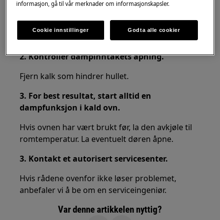
informasjon, gå til vår merknader om informasjonskapsler.
Løsning:
Cookie innstillinger
Godta alle cookier
1. Fyll vanntanken.
2. Kontroller dampinntakets åpning.
Fjern kalk som hindrer hullet.
3. For best resultat, start alltid en
dampfunksjon i kald ovn.
Hvis ovnen har vært brukt før, la den avkjøle til
romtemperatur. La eventuelt døren åpne.
3. Kontakt et autorisert servicesenter.
Hvis rådene ovenfor ikke løser problemet,
anbefaler vi å be om en serviceingeniør.
Var denne artikkelen nyttig?