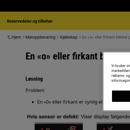
Reservedeler og tilbehør
Hjem
Matoppbevaring
Kjøleskap
En «o» eller firkant blinker 
En «o» eller firkant blinker
Vi bruker i
markedsføri
reklame- og 
Løsning
informasjon
Problem
En «0» eller firkant er synlig eller blinkend