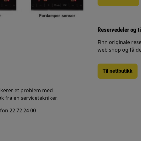
Reservedeler og t
Finn originale rese
web shop og få de
Til nettbutikk
ndikerer et problem med
 fra en servicetekniker.
efon 22 72 24 00