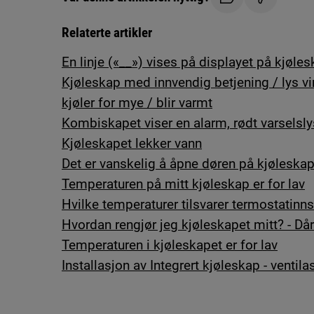
Relaterte artikler
En linje («__») vises på displayet på kjøle
Kjøleskap med innvendig betjening / lys virk
kjøler for mye / blir varmt
Kombiskapet viser en alarm, rødt varselslys
Kjøleskapet lekker vann
Det er vanskelig å åpne døren på kjøleskap
Temperaturen på mitt kjøleskap er for lav
Hvilke temperaturer tilsvarer termostatinns
Hvordan rengjør jeg kjøleskapet mitt? - Dårl
Temperaturen i kjøleskapet er for lav
Installasjon av Integrert kjøleskap - ventila