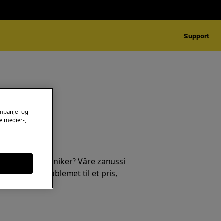
Support
ampanje- og
e medier-,
 en service tekniker? Våre zanussi
r og løser problemet til et pris,
eler.