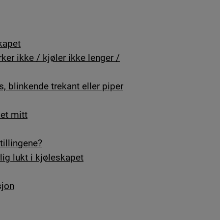
skapet
er ikke / kjøler ikke lenger /
, blinkende trekant eller piper
et mitt
tillingene?
ig lukt i kjøleskapet
sjon