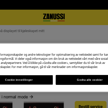
på displayet til kjøleskapet mitt
 på displayet til kjøleskapet mitt
nformasjonskapsler og andre teknologier for optimalisering av nettstedet samt for k
ngsformål. Vi deler også informasjon om din bruk av nettstedet vårt med våre sosial
analysepartnere. Ved å klikke på «Godta alle cookier», samtykker du til vår bruk av
skapsler. For mer informasjon, gå til vår merknader om informasjonskapsler.
Bestill service
Ønsker du bestille
Cookie innstillinger
Godta alle cookier
e på displayet.
teknikere inspisere
inkludert reserved
Bestill service