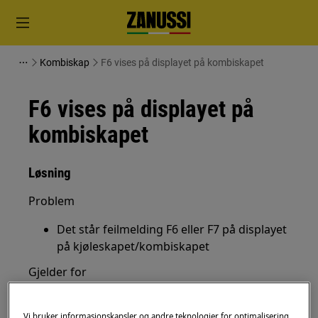
Kombiskap
F6 vises på displayet på kombiskapet
F6 vises på displayet på
kombiskapet
Løsning
Problem
Det står feilmelding F6 eller F7 på displayet
på kjøleskapet/kombiskapet
Gjelder for
Kjøleskap
Kombiskap
Vi bruker informasjonskapsler og andre teknologier for optimalisering