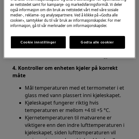
av nettstedet samt for kampanje- og markedsføringsformål. Vi deler
også informasjon om din bruk av nettstedet vårt med våre sosiale
Løsning
medier-, reklame- og analysepartnere. Ved å klikke på «Godta alle
cookier», samtykker du til vår bruk av informasjonskapsler. For mer
1. Kontroller om det finnes strømforsyning til
informasjon, gå til vår merknader om informasjonskapsler.
produktet
2. Unngå å la døren være åpen over lengre tid
Cookie innstillinger
Godta alle cookier
3. Kontroller at døren er lukket helt igjen
4. Kontroller om enheten kjøler på korrekt
måte
Mål temperaturen med et termometer i et
glass med vann plassert inni kjøleskapet.
Kjøleskapet fungerer riktig hvis
temperaturen er mellom +4 til +5 °C.
Kjernetemperaturen til matvarene er
viktigere enn den indre lufttemperaturen i
kjøleskapet, siden lufttemperaturen vil