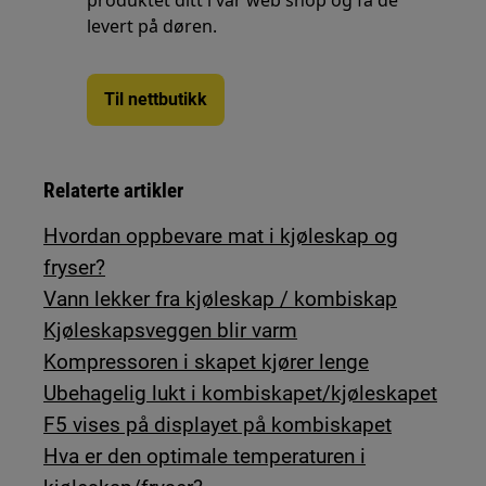
produktet ditt i vår web shop og få de
levert på døren.
Til nettbutikk
Relaterte artikler
Hvordan oppbevare mat i kjøleskap og
fryser?
Vann lekker fra kjøleskap / kombiskap
Kjøleskapsveggen blir varm
Kompressoren i skapet kjører lenge
Ubehagelig lukt i kombiskapet/kjøleskapet
F5 vises på displayet på kombiskapet
Hva er den optimale temperaturen i