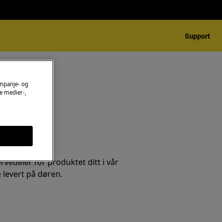
Support
ampanje- og
e medier-,
ilbehør
rvedeler for produktet ditt i vår
 levert på døren.