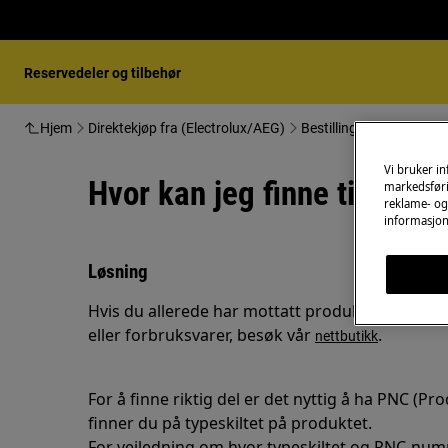
Reservedeler og tilbehør
Hjem
Direktekjøp fra (Electrolux/AEG)
Bestilling
Hvor kan jeg
Vi bruker i
Hvor kan jeg finne tilbehør
markedsføri
reklame- og 
informasjon
Løsning
Hvis du allerede har mottatt produktet og ønske
eller forbruksvarer, besøk vår
.
nettbutikk
For å finne riktig del er det nyttig å ha PNC (
finner du på typeskiltet på produktet.
For veiledning om hvor typeskiltet og PNC-numm