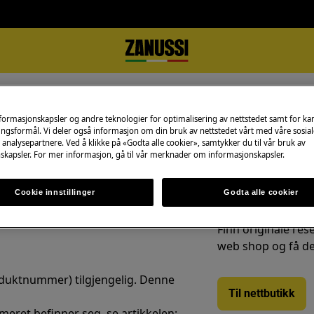
 finne tilbehør og reservedeler?
nformasjonskapsler og andre teknologier for optimalisering av nettstedet samt for k
 og reservedeler?
ngsformål. Vi deler også informasjon om din bruk av nettstedet vårt med våre sosial
analysepartnere. Ved å klikke på «Godta alle cookier», samtykker du til vår bruk av
skapsler. For mer informasjon, gå til vår merknader om informasjonskapsler.
Cookie innstillinger
Godta alle cookier
Reservedeler og t
r å kjøpe en reservedel, tilbehør
Finn originale rese
web shop og få de
Produktnummer) tilgjengelig. Denne
Til nettbutikk
eret befinner seg, se artikkelen: