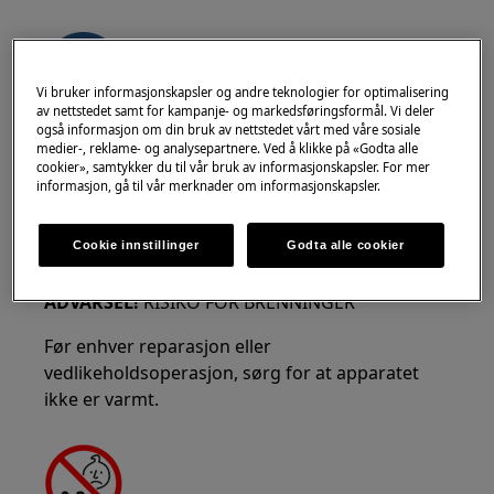
Vi bruker informasjonskapsler og andre teknologier for optimalisering
av nettstedet samt for kampanje- og markedsføringsformål. Vi deler
også informasjon om din bruk av nettstedet vårt med våre sosiale
Bruk vernebriller hvis du utfører vedlikehold
medier-, reklame- og analysepartnere. Ved å klikke på «Godta alle
eller reparasjonsarbeid som involverer fjærer.
cookier», samtykker du til vår bruk av informasjonskapsler. For mer
informasjon, gå til vår merknader om informasjonskapsler.
Cookie innstillinger
Godta alle cookier
ADVARSEL!
RISIKO FOR BRENNINGER
Før enhver reparasjon eller
vedlikeholdsoperasjon, sørg for at apparatet
ikke er varmt.