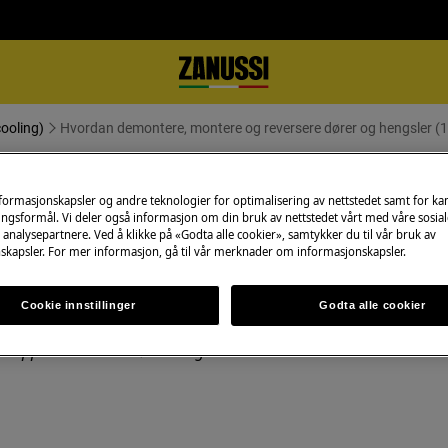
ooling)
Hvordan demontere, montere og reversere dører og hengsler (1
e og reversere dører og hengsler 
nformasjonskapsler og andre teknologier for optimalisering av nettstedet samt for k
ngsformål. Vi deler også informasjon om din bruk av nettstedet vårt med våre sosial
analysepartnere. Ved å klikke på «Godta alle cookier», samtykker du til vår bruk av
skapsler. For mer informasjon, gå til vår merknader om informasjonskapsler.
Cookie innstillinger
Godta alle cookier
takten
før vedlikeholdsarbeid
.
nge apparater er det nødvendig at to