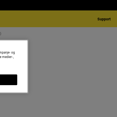
Support
)
(1)
ampanje- og
e medier-,