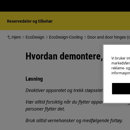
Reservedeler og tilbehør
Hjem
EcoDesign
EcoDesign-Cooling
Door and door hinges (c
Hvordan demontere, monter
Vi bruker i
markedsføri
reklame- og 
informasjon
Løsning
Deaktiver apparatet og trekk støpselet ut av
stikkon
Vær alltid forsiktig når du flytter apparater. For tu
personer flytter det.
Bruk alltid vernehansker og medfølgende fottøy.