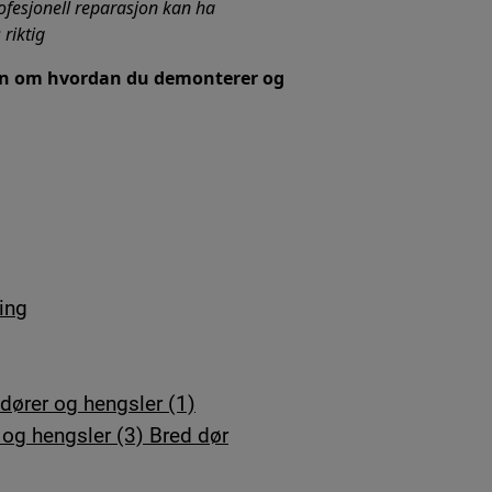
ofesjonell reparasjon kan ha
riktig
jon om hvordan du demonterer og
ning
dører og hengsler (1)
og hengsler (3) Bred dør