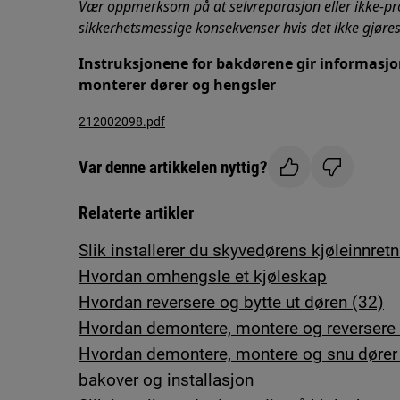
Vær oppmerksom på at selvreparasjon eller ikke-pr
sikkerhetsmessige konsekvenser hvis det ikke gjøres 
Instruksjonene for bakdørene gir informas
monterer dører og hengsler
212002098.pdf
Var denne artikkelen nyttig?
Relaterte artikler
Slik installerer du skyvedørens kjøleinnret
Hvordan omhengsle et kjøleskap
Hvordan reversere og bytte ut døren (32)
Hvordan demontere, montere og reversere 
Hvordan demontere, montere og snu dører 
bakover og installasjon