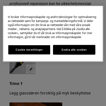
profesjonell reparasjon kan ha sikkerhetsmessige
konsekvenser hvis det ikke gjøres riktig
Vi bruker informasjonskapsler og andre teknologier for optimalisering
Hvordan skifte hengsler
av nettstedet samt for kampanje- og markedsføringsformål. Vi deler
også informasjon om din bruk av nettstedet vårt med våre sosiale
VERKTØY:
medier-, reklame- og analysepartnere. Ved å klikke på «Godta alle
cookier», samtykker du til vår bruk av informasjonskapsler. For mer
6 × 300 kryssskruetrekker
informasjon, gå til vår merknader om informasjonskapsler.
Cookie innstillinger
Godta alle cookier
Trinn 1
Legg glassdøren forsiktig på myk beskyttelse