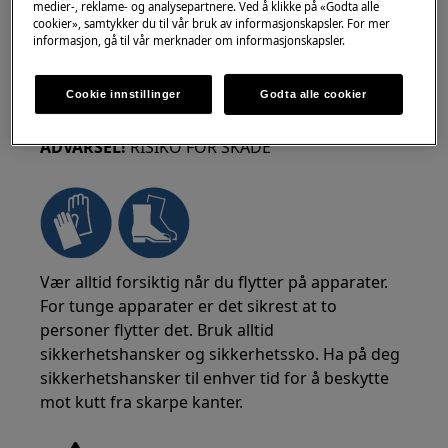
medier-, reklame- og analysepartnere. Ved å klikke på «Godta alle
cookier», samtykker du til vår bruk av informasjonskapsler. For mer
informasjon, gå til vår merknader om informasjonskapsler.
Cookie innstillinger
Godta alle cookier
ADVARSEL!
RISIKO FOR SKADE
Vær alltid forsiktig når du flytter på apparater.
For tunge apparater er det sikrest at to
personer flytter det. Bruk alltid
sikkerhetshansker og sikkerhetssko. Ha på deg
sikkerhetshansker til enhver tid for å beskytte
mot kutt fra skarpe kanter.