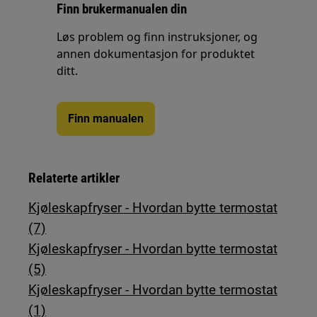
Finn brukermanualen din
Løs problem og finn instruksjoner, og
annen dokumentasjon for produktet
ditt.
Finn manualen
Relaterte artikler
Kjøleskapfryser - Hvordan bytte termostat
(7)
Kjøleskapfryser - Hvordan bytte termostat
(5)
Kjøleskapfryser - Hvordan bytte termostat
(1)