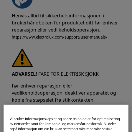
Henvis alltid til sikkerhetsinformasjonen i
brukerhåndboken for produktet ditt før enhver
reparasjon eller vedlikeholdsoperasjon.
https://www.electrolux.com/support/user-manuals/
ADVARSEL!
FARE FOR ELEKTRISK SJOKK
Før enhver reparasjon eller
vedlikeholdsoperasjon, deaktiver apparatet og
koble fra støpselet fra stikkontakten.
Vi bruker informasjonskapsler og andre teknologier for optimalisering
av nettstedet samt for kampanje- og markedsføringsformål. Vi deler
også informasjon om din bruk av nettstedet vårt med våre sosiale