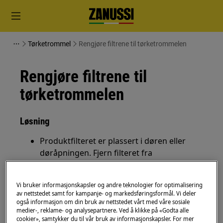
Tørketrommel
Rengjøre filtrene til tørketrommelen
Rengjøre filtrene til
tørketrommelen
Løsning
Produktfilteret er plassert i døren eller
døråpningen. Fjern filteret fra
støvkammeret. Du kan fjerne lo enkelt ved
å gni langs filteret.
Vi bruker informasjonskapsler og andre teknologier for optimalisering
Sett filteret tilbake i holderen etter at du
av nettstedet samt for kampanje- og markedsføringsformål. Vi deler
har rengjort det. Produktet er nå klart til
også informasjon om din bruk av nettstedet vårt med våre sosiale
medier-, reklame- og analysepartnere. Ved å klikke på «Godta alle
bruk.
cookier», samtykker du til vår bruk av informasjonskapsler. For mer