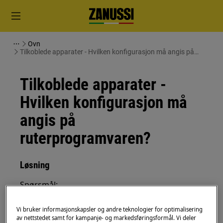
Ovn
Tilkoblede apparater - Hvilken konfigurasjon må angis på
ruterprogramvaren?
Tilkoblede apparater -
Hvilken konfigurasjon må
angis på
ruterprogramvaren?
Løsning
Spørsmål:
Hvilken konfigurasjon må angis på
Vi bruker informasjonskapsler og andre teknologier for optimalisering
ruteprogramvaren?
av nettstedet samt for kampanje- og markedsføringsformål. Vi deler