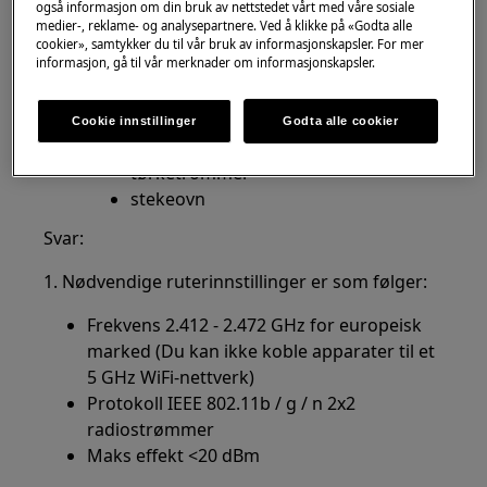
også informasjon om din bruk av nettstedet vårt med våre sosiale
Kan jeg bruke tilkoblede apparater med 5
medier-, reklame- og analysepartnere. Ved å klikke på «Godta alle
GHz Wifi-nettverk?
cookier», samtykker du til vår bruk av informasjonskapsler. For mer
informasjon, gå til vår merknader om informasjonskapsler.
Gjelder:
tilkoblede apparater:
Cookie innstillinger
Godta alle cookier
vaskemaskin
tørketrommel
stekeovn
Svar:
1. Nødvendige ruterinnstillinger er som følger:
Frekvens 2.412 - 2.472 GHz for europeisk
marked (Du kan ikke koble apparater til et
5 GHz WiFi-nettverk)
Protokoll IEEE 802.11b / g / n 2x2
radiostrømmer
Maks effekt <20 dBm