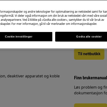
nformasjonskapsler og andre teknologier for optimalisering av nettstedet samt for k
ngsformål. Vi deler også informasjon om din bruk av nettstedet vårt med våre sosial
analysepartnere. Ved å klikke på «Godta alle cookier», samtykker du til vår bruk av
Reservedeler og t
skapsler. For mer informasjon, gå til vår merknader om informasjonskapsler.
ormasjon om produktet før du
Finn originale rese
ww.electrolux.com/support/user-manuals/
Cookie innstillinger
web shop og få de
Godta alle cookier
Til nettbutikk
jon, deaktiver apparatet og koble
Finn brukermanual
Løs problem og fi
dokumentasjon for