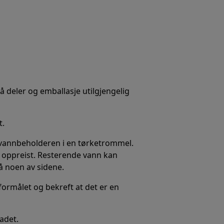
må deler og emballasje utilgjengelig
t.
l vannbeholderen i en tørketrommel.
r oppreist. Resterende vann kan
å noen av sidene.
 formålet og bekreft at det er en
kadet.