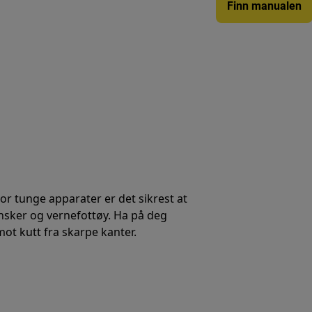
Finn manualen
 For tunge apparater er det sikrest at
ansker og vernefottøy. Ha på deg
mot kutt fra skarpe kanter.