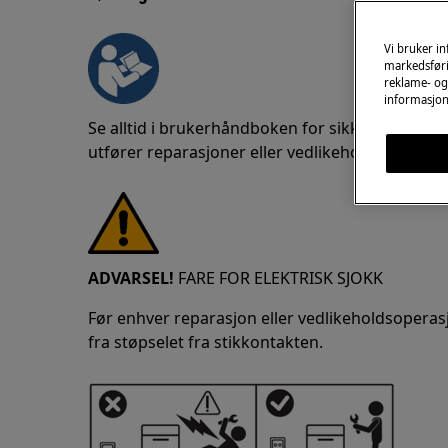
Vi bruker i
markedsføri
reklame- og 
informasjon
Se alltid i brukerhåndboken for sikkerhetsinf
utfører reparasjoner eller vedlikehold.
https://w
ADVARSEL!
FARE FOR ELEKTRISK SJOKK
Før enhver reparasjon eller vedlikeholdsoperas
fra støpselet fra stikkontakten.