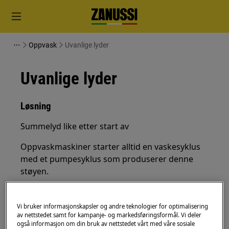
Oppvask
Uvanlige lyder
Uvanlige lyder
Løsning
Summelyd like etter start av
Oppvaskmaskiner starter alltid en vaskesyklus
med et pumpesyklus som produserer denne
støyen.
Det er ingen grunn til bekymring.
Vi bruker informasjonskapsler og andre teknologier for optimalisering
Høy lyd eller banking
av nettstedet samt for kampanje- og markedsføringsformål. Vi deler
også informasjon om din bruk av nettstedet vårt med våre sosiale