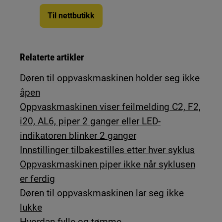
Til nettbutikk
Relaterte artikler
Døren til oppvaskmaskinen holder seg ikke
åpen
Oppvaskmaskinen viser feilmelding C2, F2,
i20, AL6, piper 2 ganger eller LED-
indikatoren blinker 2 ganger
Innstillinger tilbakestilles etter hver syklus
Oppvaskmaskinen piper ikke når syklusen
er ferdig
Døren til oppvaskmaskinen lar seg ikke
lukke
Hvordan fylle og tømme