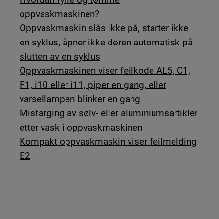
oppvaskmaskinen?
Oppvaskmaskin slås ikke på, starter ikke
en syklus, åpner ikke døren automatisk på
slutten av en syklus
Oppvaskmaskinen viser feilkode AL5, C1,
F1, i10 eller i11, piper en gang, eller
varsellampen blinker en gang
Misfarging av sølv- eller aluminiumsartikler
etter vask i oppvaskmaskinen
Kompakt oppvaskmaskin viser feilmelding
E2