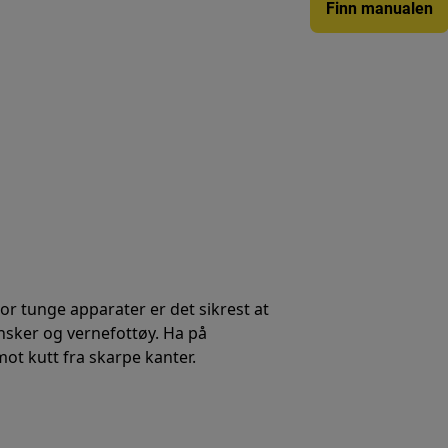
Finn manualen
 For tunge apparater er det sikrest at
ansker og vernefottøy. Ha på
mot kutt fra skarpe kanter.