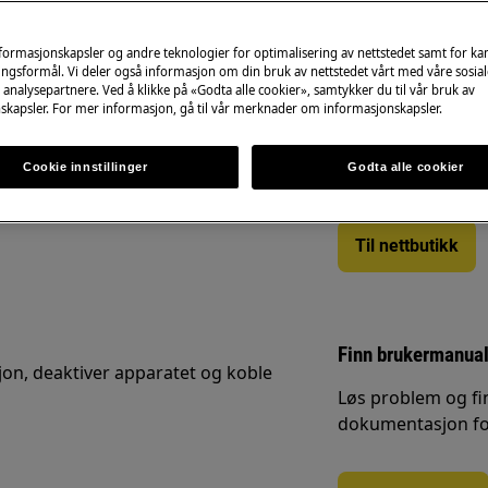
nformasjonskapsler og andre teknologier for optimalisering av nettstedet samt for k
ngsformål. Vi deler også informasjon om din bruk av nettstedet vårt med våre sosial
analysepartnere. Ved å klikke på «Godta alle cookier», samtykker du til vår bruk av
Reservedeler og t
skapsler. For mer informasjon, gå til vår merknader om informasjonskapsler.
kerhåndboken for produktet ditt før
Finn originale rese
.
https://www.electrolux.com/support/user-
Cookie innstillinger
web shop og få de
Godta alle cookier
Til nettbutikk
Finn brukermanual
jon, deaktiver apparatet og koble
Løs problem og fi
dokumentasjon for