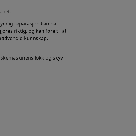
kadet.
kyndig reparasjon kan ha
res riktig, og kan føre til at
a nødvendig kunnskap.
askemaskinens lokk og skyv