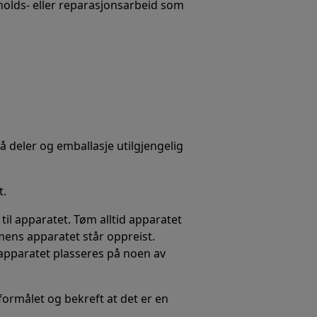
holds- eller reparasjonsarbeid som
må deler og emballasje utilgjengelig
t.
til apparatet. Tøm alltid apparatet
 mens apparatet står oppreist.
apparatet plasseres på noen av
 formålet og bekreft at det er en