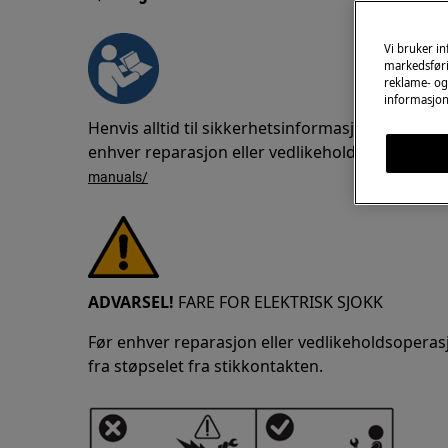
Vi bruker i
markedsføri
reklame- og 
informasjon
Henvis alltid til sikkerhetsinformasjonen i bru
enhver reparasjon eller vedlikeholdsoperasjon
manuals/
ADVARSEL!
FARE FOR ELEKTRISK SJOKK
Før enhver reparasjon eller vedlikeholdsoperas
fra støpselet fra stikkontakten.