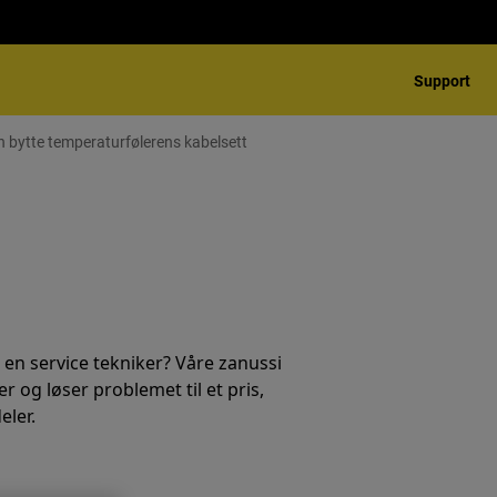
Support
 bytte temperaturfølerens kabelsett
 en service tekniker? Våre zanussi
r og løser problemet til et pris,
eler.