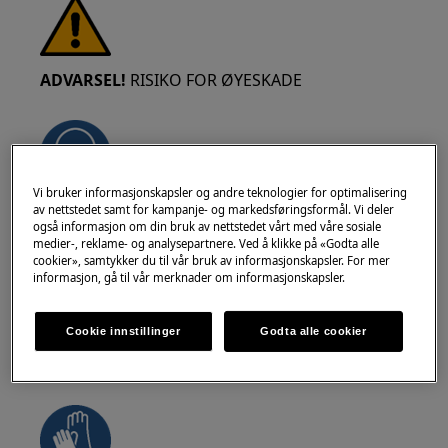
ADVARSEL!
RISIKO FOR ØYESKADE
Vi bruker informasjonskapsler og andre teknologier for optimalisering
av nettstedet samt for kampanje- og markedsføringsformål. Vi deler
Bruk vernebriller hvis du utfører vedlikeholds-
også informasjon om din bruk av nettstedet vårt med våre sosiale
eller reparasjonsarbeid som involverer fjærer.
medier-, reklame- og analysepartnere. Ved å klikke på «Godta alle
cookier», samtykker du til vår bruk av informasjonskapsler. For mer
informasjon, gå til vår merknader om informasjonskapsler.
Cookie innstillinger
Godta alle cookier
ADVARSEL!
FARE FOR KLEMME