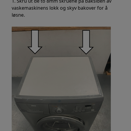
1. Skru ut de to 8mm skruene på baksiden av
vaskemaskinens lokk og skyv bakover for å
løsne.