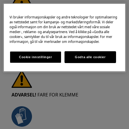
ADVARSEL!
RISIKO FOR ØYESKADE
Vi bruker informasjonskapsler og andre teknologier for optimalisering
av nettstedet samt for kampanje- og markedsføringsformål. Vi deler
også informasjon om din bruk av nettstedet vårt med våre sosiale
medier-, reklame- og analysepartnere. Ved å klikke på «Godta alle
cookier», samtykker du til vår bruk av informasjonskapsler. For mer
informasjon, gå til vår merknader om informasjonskapsler.
Bruk vernebriller hvis du utfører vedlikeholds-
Cookie innstillinger
Godta alle cookier
eller reparasjonsarbeid som involverer fjærer.
ADVARSEL!
FARE FOR KLEMME