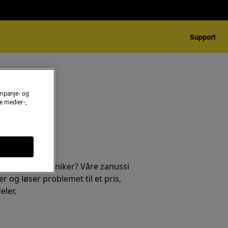
Support
ampanje- og
e medier-,
 en service tekniker? Våre zanussi
r og løser problemet til et pris,
eler.