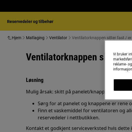
Reservedeler og tilbehør
Hjem
Matlaging
Ventilator
Ventilatorknappen sitter fast / er
Ventilatorknappen sitter fas
Vi bruker i
markedsføri
reklame- og 
informasjon
Løsning
Mulig årsak: skitt på panelet/knappene.
Sørg for at panelet og knappene er rene o
Finn et vaskemiddel for ventilatoren og al
reservedeler i nettbutikken.
Kontakt et godkjent serviceverksted hvis dette 