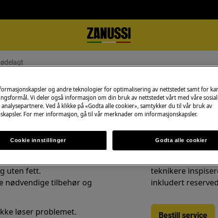
 ødelagt
t / er ødelagt
nformasjonskapsler og andre teknologier for optimalisering av nettstedet samt for k
ngsformål. Vi deler også informasjon om din bruk av nettstedet vårt med våre sosial
analysepartnere. Ved å klikke på «Godta alle cookier», samtykker du til vår bruk av
skapsler. For mer informasjon, gå til vår merknader om informasjonskapsler.
Bestill service
Cookie innstillinger
Godta alle cookier
Ønsker du bestille
g uten fett.
teknikere inspisere
le nødvendige tilbehør og
inkludert reserved
ikke løser problemet.
Bestill service