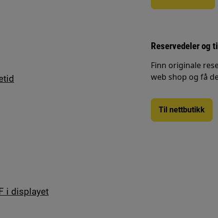
Reservedeler og t
Finn originale rese
web shop og få de
etid
Til nettbutikk
F i displayet