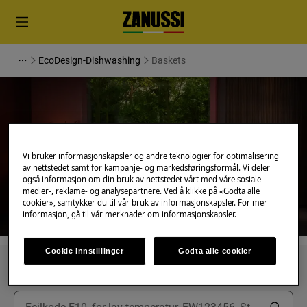
EcoDesign-Dishwashing
Baskets
Støtte for Baskets
Vi bruker informasjonskapsler og andre teknologier for optimalisering
av nettstedet samt for kampanje- og markedsføringsformål. Vi deler
også informasjon om din bruk av nettstedet vårt med våre sosiale
medier-, reklame- og analysepartnere. Ved å klikke på «Godta alle
cookier», samtykker du til vår bruk av informasjonskapsler. For mer
informasjon, gå til vår merknader om informasjonskapsler.
Cookie innstillinger
Godta alle cookier
Søk blant våre støtteartikler