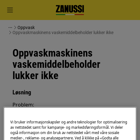
Oppvask
Oppvaskmaskinens vaskemiddelbeholder lukker ikke
Oppvaskmaskinens
vaskemiddelbeholder
lukker ikke
Løsning
Problem:
Oppvaskmaskinens vaskemiddelbeholder
Vi bruker informasjonskapsler og andre teknologier for optimalisering
lukker ikke. Problemet må løses av en
av nettstedet samt for kampanje- og markedsføringsformål. Vi deler
tekniker.
også informasjon om din bruk av nettstedet vårt med våre sosiale
medier-, reklame- og analysepartnere. Ved å klikke på «Godta alle