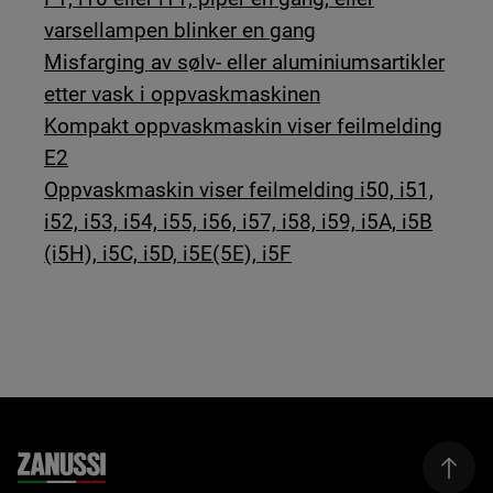
varsellampen blinker en gang
Misfarging av sølv- eller aluminiumsartikler
etter vask i oppvaskmaskinen
Kompakt oppvaskmaskin viser feilmelding
E2
Oppvaskmaskin viser feilmelding i50, i51,
i52, i53, i54, i55, i56, i57, i58, i59, i5A, i5B
(i5H), i5C, i5D, i5E(5E), i5F