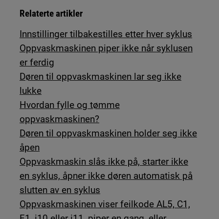
Relaterte artikler
Innstillinger tilbakestilles etter hver syklus
Oppvaskmaskinen piper ikke når syklusen
er ferdig
Døren til oppvaskmaskinen lar seg ikke
lukke
Hvordan fylle og tømme
oppvaskmaskinen?
Døren til oppvaskmaskinen holder seg ikke
åpen
Oppvaskmaskin slås ikke på, starter ikke
en syklus, åpner ikke døren automatisk på
slutten av en syklus
Oppvaskmaskinen viser feilkode AL5, C1,
F1, i10 eller i11, piper en gang, eller