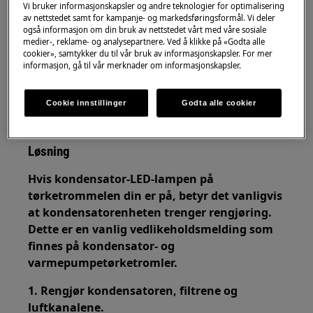
Vi bruker informasjonskapsler og andre teknologier for optimalisering
av nettstedet samt for kampanje- og markedsføringsformål. Vi deler
også informasjon om din bruk av nettstedet vårt med våre sosiale
medier-, reklame- og analysepartnere. Ved å klikke på «Godta alle
cookier», samtykker du til vår bruk av informasjonskapsler. For mer
informasjon, gå til vår merknader om informasjonskapsler.
Gjelder for
Tørketrommel med varmepumpe
Cookie innstillinger
Godta alle cookier
Tørketrommel med kondensator
Løsning
Hvis kondensator-LED-lampen på
tørketrommelen din er på, betyr det vanligvis
at kondensatorenheten trenger rengjøring.
Dette er en vanlig vedlikeholdsmelding som
finnes på kondensator- og
varmepumpetørketromler.
1. Rengjør kondensatoren, filtrene og
luftkanalene.