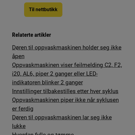
Til nettbutikk
Relaterte artikler
Døren til oppvaskmaskinen holder seg ikke
åpen
Oppvaskmaskinen viser feilmelding C2, F2,
i20, AL6, piper 2 ganger eller LED-
indikatoren blinker 2 ganger
Innstillinger tilbakestilles etter hver syklus
Oppvaskmaskinen piper ikke når syklusen
er ferdig
Døren til oppvaskmaskinen lar seg ikke
lukke
Hvordan fylle og tømme