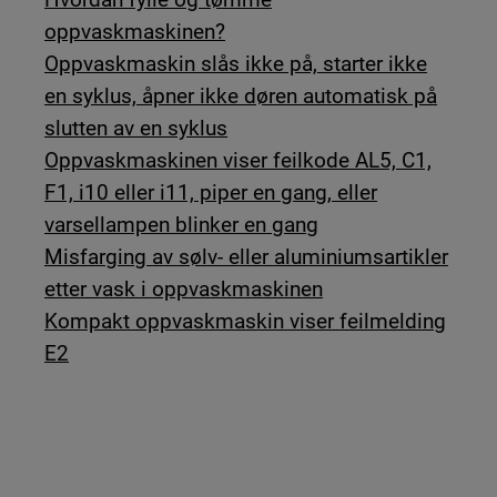
oppvaskmaskinen?
Oppvaskmaskin slås ikke på, starter ikke
en syklus, åpner ikke døren automatisk på
slutten av en syklus
Oppvaskmaskinen viser feilkode AL5, C1,
F1, i10 eller i11, piper en gang, eller
varsellampen blinker en gang
Misfarging av sølv- eller aluminiumsartikler
etter vask i oppvaskmaskinen
Kompakt oppvaskmaskin viser feilmelding
E2