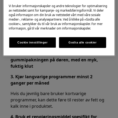
integrert oppvaskmaskin
Vi bruker informasjonskapsler og andre teknologier for optimalisering
av nettstedet samt for kampanje- og markedsføringsformål. Vi deler
Løsning:
også informasjon om din bruk av nettstedet vårt med våre sosiale
medier-, reklame- og analysepartnere. Ved å klikke på «Godta alle
cookier», samtykker du til vår bruk av informasjonskapsler. For mer
1. Undersøk avløpet.
informasjon, gå til vår merknader om informasjonskapsler.
Kontroller for store rester/avleiringer og fjern
dem
Cookie innstillinger
Godta alle cookier
2. Rengjør apparatet, inkludert
gummipakningen på døren, med en myk,
fuktig klut
3. Kjør langvarige programmer minst 2
ganger per måned
Hvis du jevnlig bare bruker kortvarige
programmer, kan dette føre til rester av fett og
kalk inne i produktet.
4. Bruk et rengjøringsmiddel spesifikt for