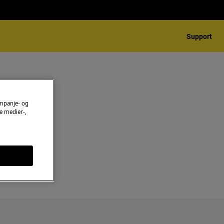
Support
ampanje- og
e medier-,