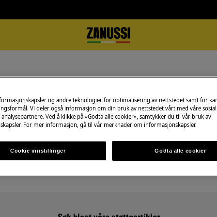
nformasjonskapsler og andre teknologier for optimalisering av nettstedet samt for k
ngsformål. Vi deler også informasjon om din bruk av nettstedet vårt med våre sosial
analysepartnere. Ved å klikke på «Godta alle cookier», samtykker du til vår bruk av
skapsler. For mer informasjon, gå til vår merknader om informasjonskapsler.
Støtte for Bestilling
Cookie innstillinger
Godta alle cookier